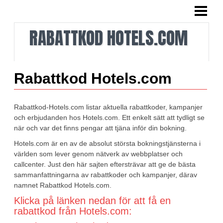
HEM
RABATTKOD HOTELS.COM
VAD VI GÖR
OM RABATTKODERNA
TIDIGARE RABATTKODER
Rabattkod Hotels.com
TIDIGARE KAMPANJER
Rabattkod-Hotels.com listar aktuella rabattkoder, kampanjer
SOMMAR I LALANDIA
och erbjudanden hos Hotels.com. Ett enkelt sätt att tydligt se
när och var det finns pengar att tjäna inför din bokning.
NYHETSBREV
Hotels.com är en av de absolut största bokningstjänsterna i
världen som lever genom nätverk av webbplatser och
KONTAKTA OSS
callcenter. Just den här sajten eftersträvar att ge de bästa
sammanfattningarna av rabattkoder och kampanjer, därav
namnet Rabattkod Hotels.com.
Klicka på länken nedan för att få en
rabattkod från Hotels.com: