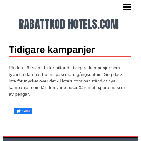
HEM
RABATTKOD HOTELS.COM
VAD VI GÖR
OM RABATTKODERNA
TIDIGARE RABATTKODER
Tidigare kampanjer
TIDIGARE KAMPANJER
På den här sidan hittar hittar du tidigare kampanjer som
SOMMAR I LALANDIA
tyvärr redan har hunnit passera utgångsdatum. Sörj dock
inte för mycket över det - Hotels.com har ständigt nya
NYHETSBREV
kampanjer som får den vane resenöären att spara massor
av pengar.
KONTAKTA OSS