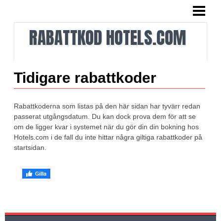
HEM
RABATTKOD HOTELS.COM
VAD VI GÖR
OM RABATTKODERNA
TIDIGARE RABATTKODER
Tidigare rabattkoder
TIDIGARE KAMPANJER
Rabattkoderna som listas på den här sidan har tyvärr redan
SOMMAR I LALANDIA
passerat utgångsdatum. Du kan dock prova dem för att se
om de ligger kvar i systemet när du gör din din bokning hos
NYHETSBREV
Hotels.com i de fall du inte hittar några giltiga rabattkoder på
startsidan.
KONTAKTA OSS